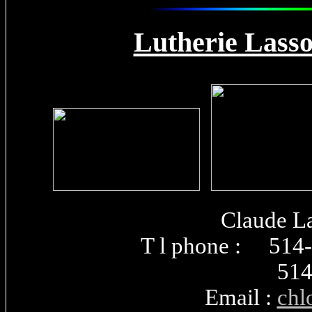
Lutherie Lasso
Claude La
T l phone 
514
Email :
chl