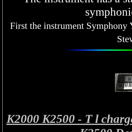
symphonic
First the instrument Symphony Y
Ste
K2000 K2500 - T l charge